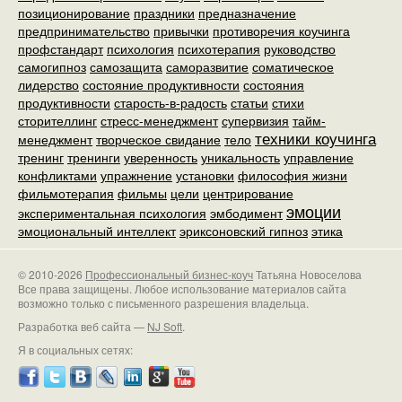
позиционирование
праздники
предназначение
предпринимательство
привычки
противоречия коучинга
профстандарт
психология
психотерапия
руководство
самогипноз
самозащита
саморазвитие
соматическое
лидерство
состояние продуктивности
состояния
продуктивности
старость-в-радость
статьи
стихи
сторителлинг
стресс-менеджмент
супервизия
тайм-
техники коучинга
менеджмент
творческое свидание
тело
тренинг
тренинги
уверенность
уникальность
управление
конфликтами
упражнение
установки
философия жизни
фильмотерапия
фильмы
цели
центрирование
эмоции
экспериментальная психология
эмбодимент
эмоциональный интеллект
эриксоновский гипноз
этика
© 2010-2026
Профессиональный бизнес-коуч
Татьяна Новоселова
Все права защищены. Любое использование материалов сайта
возможно только с письменного разрешения владельца.
Разработка веб сайта —
NJ Soft
.
Я в социальных сетях: