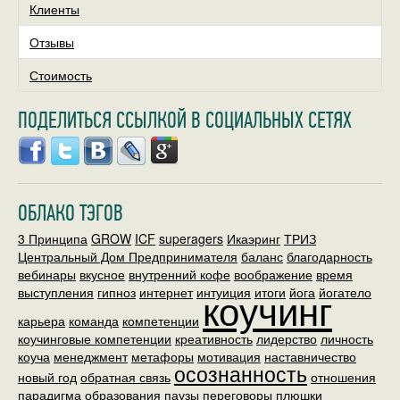
Клиенты
Отзывы
Стоимость
ПОДЕЛИТЬСЯ ССЫЛКОЙ В СОЦИАЛЬНЫХ СЕТЯХ
ОБЛАКО ТЭГОВ
3 Принципа
GROW
ICF
superagers
Икаэринг
ТРИЗ
Центральный Дом Предпринимателя
баланс
благодарность
вебинары
вкусное
внутренний кофе
воображение
время
выступления
гипноз
интернет
интуиция
коучинг
итоги
йога
йогатело
карьера
команда
компетенции
коучинговые компетенции
креативность
лидерство
личность
коуча
менеджмент
метафоры
мотивация
наставничество
осознанность
новый год
обратная связь
отношения
парадигма образования
паузы
переговоры
плюшки