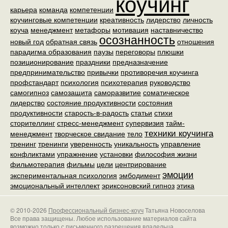
коучинг
карьера
команда
компетенции
коучинговые компетенции
креативность
лидерство
личность
коуча
менеджмент
метафоры
мотивация
наставничество
осознанность
новый год
обратная связь
отношения
парадигма образования
паузы
переговоры
плюшки
позиционирование
праздники
предназначение
предпринимательство
привычки
противоречия коучинга
профстандарт
психология
психотерапия
руководство
самогипноз
самозащита
саморазвитие
соматическое
лидерство
состояние продуктивности
состояния
продуктивности
старость-в-радость
статьи
стихи
сторителлинг
стресс-менеджмент
супервизия
тайм-
техники коучинга
менеджмент
творческое свидание
тело
тренинг
тренинги
уверенность
уникальность
управление
конфликтами
упражнение
установки
философия жизни
фильмотерапия
фильмы
цели
центрирование
эмоции
экспериментальная психология
эмбодимент
эмоциональный интеллект
эриксоновский гипноз
этика
© 2010-2026
Профессиональный бизнес-коуч
Татьяна Новоселова
Все права защищены. Любое использование материалов сайта
возможно только с письменного разрешения владельца.