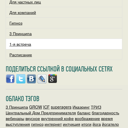
Для частных лиц
Для компаний
Гипноз
3 Принципа
1-я встреча
Расписание
ПОДЕЛИТЬСЯ ССЫЛКОЙ В СОЦИАЛЬНЫХ СЕТЯХ
ОБЛАКО ТЭГОВ
3 Принципа
GROW
ICF
superagers
Икаэринг
ТРИЗ
Центральный Дом Предпринимателя
баланс
благодарность
вебинары
вкусное
внутренний кофе
воображение
время
выступления
гипноз
интернет
интуиция
итоги
йога
йогатело